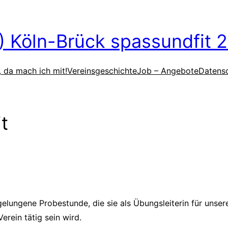
V) Köln-Brück spassundfit 2
, da mach ich mit!
Vereinsgeschichte
Job – Angebote
Datens
t
 gelungene Probestunde, die sie als Übungsleiterin für unse
erein tätig sein wird.