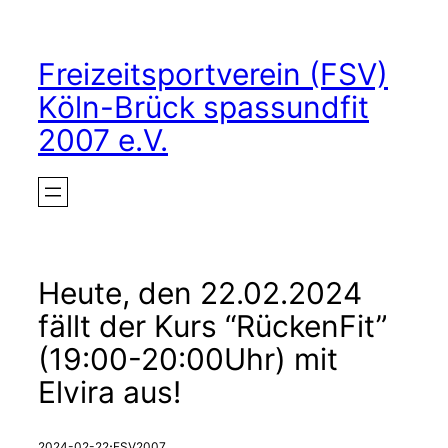
Zum
Inhalt
Freizeitsportverein (FSV)
springen
Köln-Brück spassundfit
2007 e.V.
Heute, den 22.02.2024
fällt der Kurs “RückenFit”
(19:00-20:00Uhr) mit
Elvira aus!
·
2024-02-22
FSV2007