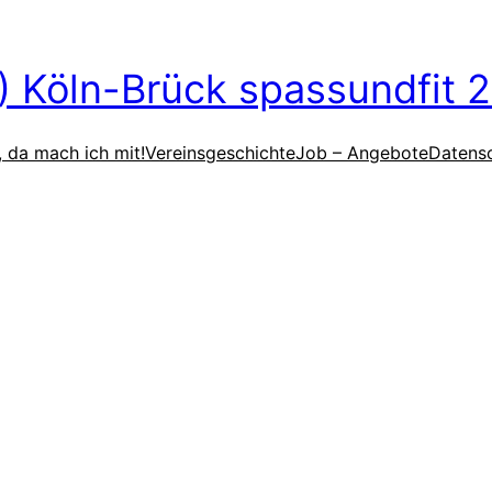
V) Köln-Brück spassundfit 2
, da mach ich mit!
Vereinsgeschichte
Job – Angebote
Datens