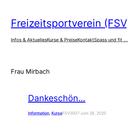
Zum
Inhalt
Freizeitsportverein (FS
springen
Infos & Aktuelles
Kurse & Preise
Kontakt
Spass und fit …
Frau Mirbach
Dankeschön…
Information
, 
Kurse
FSV2007
·
Juni 28, 2020