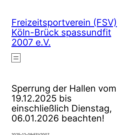
Zum
Inhalt
Freizeitsportverein (FSV)
springen
Köln-Brück spassundfit
2007 e.V.
Sperrung der Hallen vom
19.12.2025 bis
einschließlich Dienstag,
06.01.2026 beachten!
·
2025-12-09
FSV2007