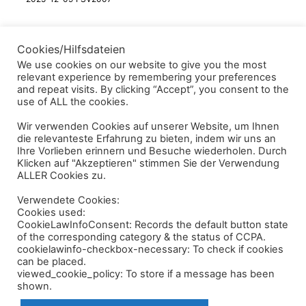
Cookies/Hilfsdateien
In den Schulferien, vom 19.12.2025 bis einschließlich
We use cookies on our website to give you the most
Dienstag, 06.01.2026, sind die Hallen in Köln für uns
relevant experience by remembering your preferences
gesperrt. Am Mittwoch, den 07.01.2026 sind die Hallen
and repeat visits. By clicking “Accept”, you consent to the
use of ALL the cookies.
wieder geöffnet.
Wir verwenden Cookies auf unserer Website, um Ihnen
die relevanteste Erfahrung zu bieten, indem wir uns an
In:
Allgemein
, 
Information
, 
Termin
Ihre Vorlieben erinnern und Besuche wiederholen. Durch
Klicken auf "Akzeptieren" stimmen Sie der Verwendung
Hallenöffnung
ALLER Cookies zu.
Verwendete Cookies:
Cookies used:
CookieLawInfoConsent: Records the default button state
of the corresponding category & the status of CCPA.
cookielawinfo-checkbox-necessary: To check if cookies
can be placed.
viewed_cookie_policy: To store if a message has been
shown.