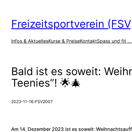
Zum
Inhalt
Freizeitsportverein (FS
springen
Infos & Aktuelles
Kurse & Preise
Kontakt
Spass und fit …
Bald ist es soweit: Wei
Teenies”! 🌟🎄
·
2023-11-16
FSV2007
Am 14. Dezember 2023
ist es soweit: Weihnachtsauf